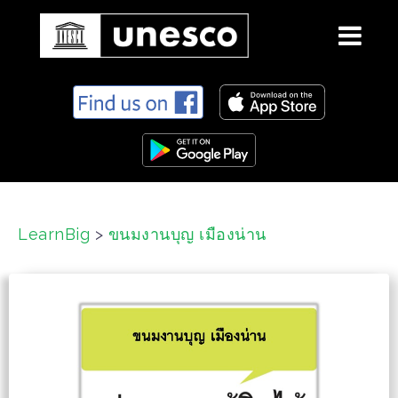
S
k
i
p
t
o
c
LearnBig
>
ขนมงานบุญ เมืองน่าน
o
n
t
e
n
t