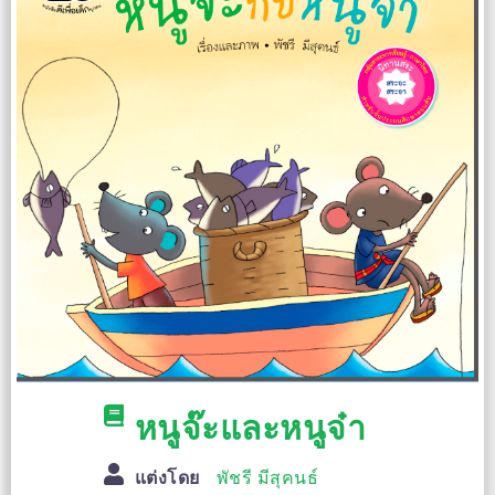
หนูจ๊ะและหนูจ๋า
แต่งโดย
พัชรี มีสุคนธ์