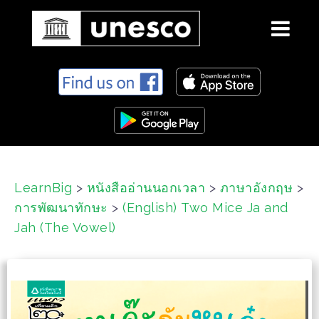
S
k
i
p
t
o
c
LearnBig
>
หนังสืออ่านนอกเวลา
>
ภาษาอังกฤษ
>
o
การพัฒนาทักษะ
>
(English) Two Mice Ja and
n
t
Jah (The Vowel)
e
n
t