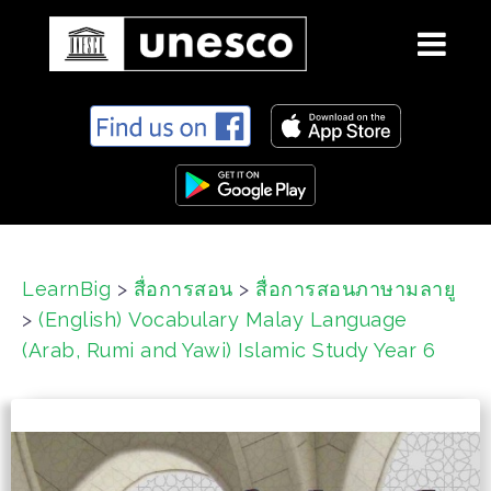
S
k
i
p
t
o
c
LearnBig
>
สื่อการสอน
>
สื่อการสอนภาษามลายู
o
>
(English) Vocabulary Malay Language
n
t
(Arab, Rumi and Yawi) Islamic Study Year 6
e
n
t