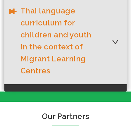
Thai language
บทที่ 1 คำทักทายใน
ภาษาไทย
curriculum for
children and youth
in the context of
บทที่ 2 สระภาษาไทย
Migrant Learning
บทที่ 2 คำกริยาที่ใช้
Centres
บ่อยในภาษาไทย
หลักสูตรภาษาไทย
สำหรับเด็กและ
บทที่ 3 สระเสียงสั้น
เยาวชนในบริบทของ
และยาวในภาษาไทย
บทที่ 3 คำศัพท์เกี่ยว
ศูนย์การเรียน...
Our Partners
กับสถานที่และ