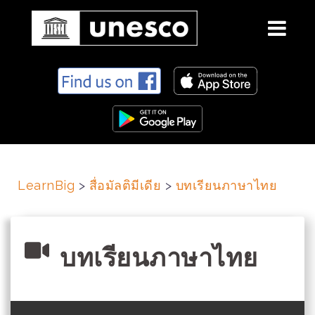
S
k
i
p
t
o
c
LearnBig
>
สื่อมัลติมีเดีย
>
บทเรียนภาษาไทย
o
n
t
e
บทเรียนภาษาไทย
n
t