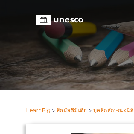
S
k
i
p
t
o
c
o
n
t
e
n
t
LearnBig
>
สื่อมัลติมีเดีย
>
บุคลิกลักษณะนิ