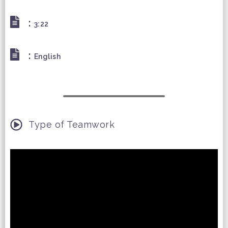
:
3:22
:
English
Type of Teamwork