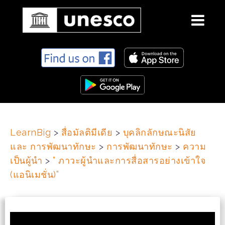
S
k
i
p
t
o
c
LearnBig
>
สื่อมัลติมีเดีย
>
บุคลิกลักษณะนิสัย
o
และ การพัฒนาทักษะ
>
การพัฒนาทักษะ
>
ความ
n
t
เป็นผู้นำ
>
” ภาวะผู้นำและการสื่อสารอย่างเข้าใจ
e
(แอนิเมชั่น)”
n
t