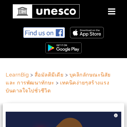
S
k
i
p
t
o
c
LearnBig
>
สื่อมัลติมีเดีย
>
บุคลิกลักษณะนิสัย
o
และ การพัฒนาทักษะ
>
เทคนิคง่ายๆสร้างแรง
n
t
บันดาลใจไปชั่วชีวิต
e
n
t