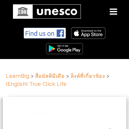
S
k
i
p
t
o
c
LearnBig
>
สื่อมัลติมีเดีย
>
ลิงค์ที่เกี่ยวข้อง
>
o
(English) True Click Life
n
t
e
n
t