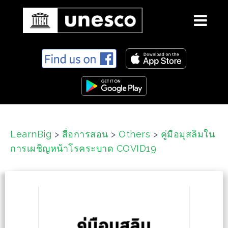
S
k
i
p
t
o
c
LearnBig
>
สื่อการสอน
>
Others
>
คู่มือมุสลิมใน
o
การเผชิญหน้าโรคระบาด COVID19
n
t
e
n
t