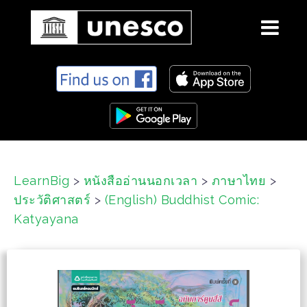
S
k
i
p
t
o
c
LearnBig
>
หนังสืออ่านนอกเวลา
>
ภาษาไทย
>
o
ประวัติศาสตร์
>
(English) Buddhist Comic:
n
t
Katyayana
e
n
t