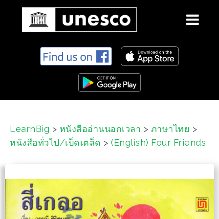
S
k
i
p
t
o
c
LearnBig
>
หนังสืออ่านนอกเวลา
>
ภาษาไทย
>
o
หนังสือทั่วไป/เบ็ดเตล็ด
>
(English) Four Friends
n
t
e
n
t