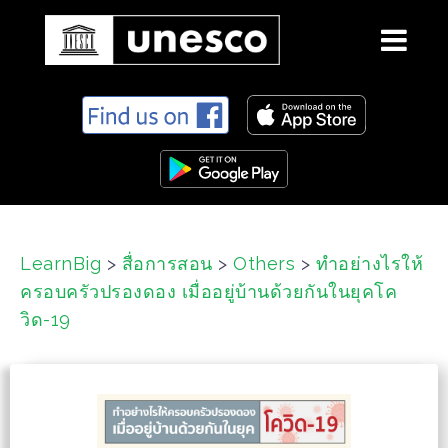
S
k
i
p
t
o
c
LearnBig
>
สื่อการสอน
>
Others
>
ทำอย่างไรให้
o
ครอบครัวปรองดอง เมื่ออยู่บ้านด้วยกันในยุคโค
n
t
วิด-19
e
n
t