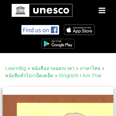
S
k
i
p
t
o
c
LearnBig
>
หนังสืออ่านนอกเวลา
>
ภาษาไทย
>
o
หนังสือทั่วไป/เบ็ดเตล็ด
>
(English) I Am Thai
n
t
e
n
t