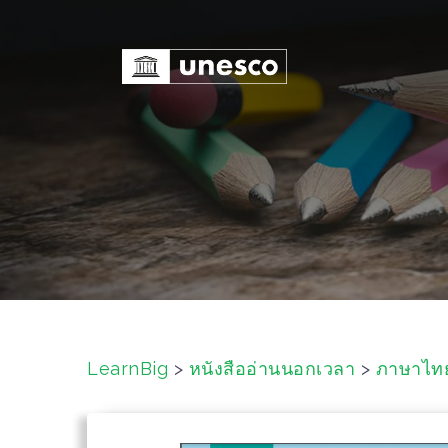
S
k
i
p
t
o
c
o
n
t
e
n
t
LearnBig
>
หนังสืออ่านนอกเวลา
>
ภาษาไท