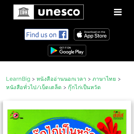
S
k
i
p
t
o
c
LearnBig
>
หนังสืออ่านนอกเวลา
>
ภาษาไทย
>
o
หนังสือทั่วไป/เบ็ดเตล็ด
>
กุ๊กไก่เป็นหวัด
n
t
e
n
t