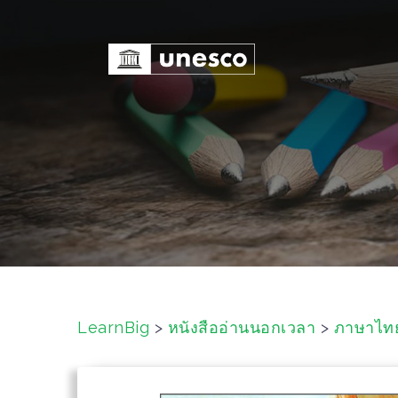
S
k
i
p
t
o
c
o
n
t
e
n
t
LearnBig
>
หนังสืออ่านนอกเวลา
>
ภาษาไท