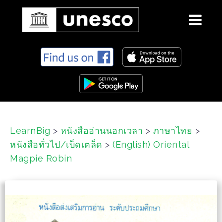
S
k
i
p
t
o
c
LearnBig
>
หนังสืออ่านนอกเวลา
>
ภาษาไทย
>
o
หนังสือทั่วไป/เบ็ดเตล็ด
>
(English) Oriental
n
t
Magpie Robin
e
n
t