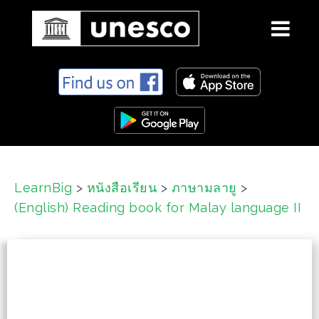
S
k
i
p
t
o
c
LearnBig
>
หนังสือเรียน
>
ภาษามลายู
>
o
(English) Reading book for Malay language II
n
t
e
n
t