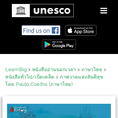
S
k
i
p
t
o
c
LearnBig
>
หนังสืออ่านนอกเวลา
>
ภาษาไทย
>
o
หนังสือทั่วไป/เบ็ดเตล็ด
>
ภาพวาดแห่งสันติสุข
n
t
โดย Paulo Coelho (ภาษาไทย)
e
n
t