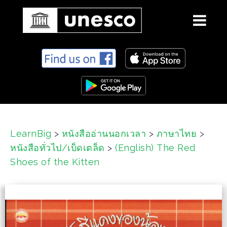
S
k
i
p
t
o
c
LearnBig
>
หนังสืออ่านนอกเวลา
>
ภาษาไทย
>
o
หนังสือทั่วไป/เบ็ดเตล็ด
>
(English) The Red
n
t
Shoes of the Kitten
e
n
t