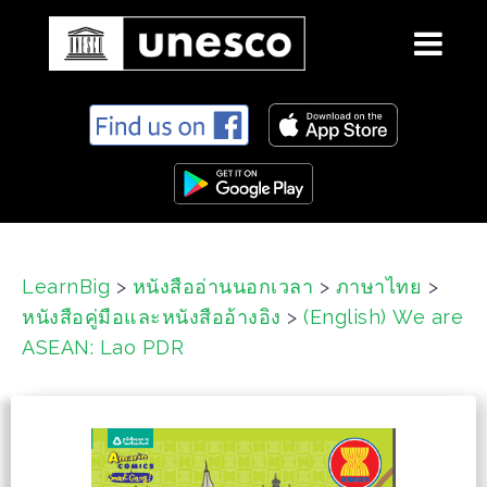
S
k
i
p
t
o
c
LearnBig
>
หนังสืออ่านนอกเวลา
>
ภาษาไทย
>
o
หนังสือคู่มือและหนังสืออ้างอิง
>
(English) We are
n
t
ASEAN: Lao PDR
e
n
t