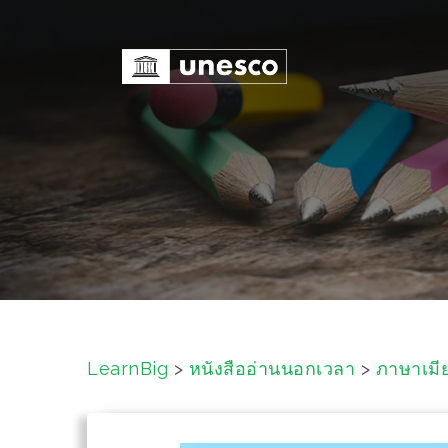
S
k
i
p
t
o
c
o
n
t
e
n
t
LearnBig
>
หนังสืออ่านนอกเวลา
>
ภาษาเมี