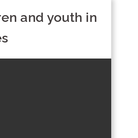
ren and youth in
es