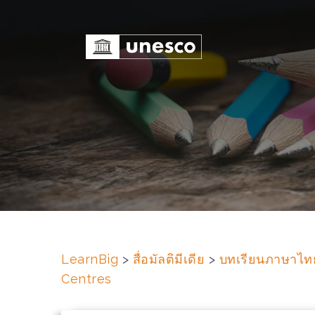
S
k
i
p
t
o
c
o
n
t
e
n
t
LearnBig
>
สื่อมัลติมีเดีย
>
บทเรียนภาษาไท
Centres