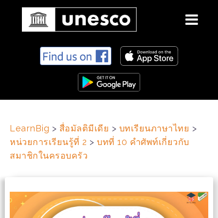
S
k
i
p
t
o
c
LearnBig
>
สื่อมัลติมีเดีย
>
บทเรียนภาษาไทย
>
o
หน่วยการเรียนรู้ที่ 2
>
บทที่ 10 คำศัพท์เกี่ยวกับ
n
t
สมาชิกในครอบครัว
e
n
t